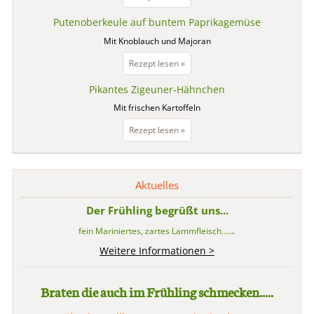
Leber
Putenoberkeule auf buntem Paprikagemüse
mit
Apfel
Mit Knoblauch und Majoran
Putenoberkeule
Rezept lesen »
auf
Pikantes Zigeuner-Hähnchen
buntem
Paprikagemüse
Mit frischen Kartoffeln
Pikantes
Rezept lesen »
Zigeuner-
Hähnchen
Aktuelles
Der Frühling begrüßt uns...
fein Mariniertes, zartes Lammfleisch.....
.
Weitere Informationen >
Braten die auch im Frühling schmecken.....