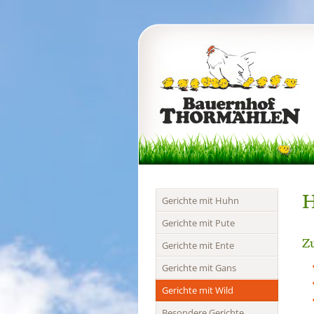
H
Navigation
Gerichte mit Huhn
überspringen
Gerichte mit Pute
Zu
Gerichte mit Ente
Gerichte mit Gans
Gerichte mit Wild
Besondere Gerichte