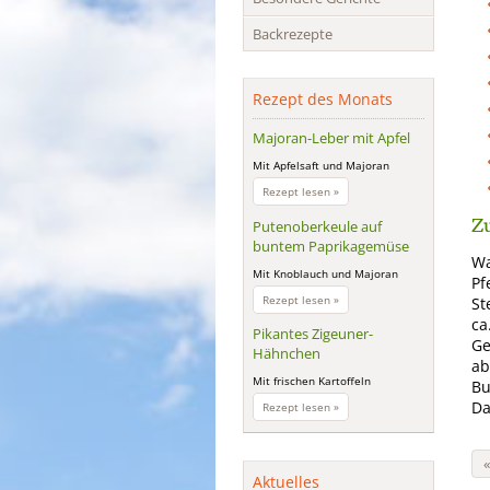
Backrezepte
Rezept des Monats
Majoran-Leber mit Apfel
Mit Apfelsaft und Majoran
Majoran-
Rezept lesen »
Leber
Zu
mit
Putenoberkeule auf
Apfel
buntem Paprikagemüse
Wa
Mit Knoblauch und Majoran
Pf
Putenoberkeule
Rezept lesen »
St
auf
ca
buntem
Pikantes Zigeuner-
Ge
Paprikagemüse
Hähnchen
ab
Mit frischen Kartoffeln
Bu
Pikantes
Da
Rezept lesen »
Zigeuner-
Hähnchen
Aktuelles