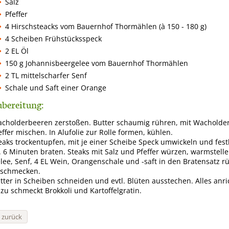
Salz
Pfeffer
4 Hirschsteacks vom Bauernhof Thormählen (à 150 - 180 g)
4 Scheiben Frühstücksspeck
2 EL Öl
150 g Johannisbeergelee vom Bauernhof Thormählen
2 TL mittelscharfer Senf
Schale und Saft einer Orange
bereitung:
cholderbeeren zerstoßen. Butter schaumig rühren, mit Wacholder
effer mischen. In Alufolie zur Rolle formen, kühlen.
eaks trockentupfen, mit je einer Scheibe Speck umwickeln und fest
. 6 Minuten braten. Steaks mit Salz und Pfeffer würzen, warmstelle
lee, Senf, 4 EL Wein, Orangenschale und -saft in den Bratensatz 
schmecken.
tter in Scheiben schneiden und evtl. Blüten ausstechen. Alles anri
zu schmeckt Brokkoli und Kartoffelgratin.
« zurück