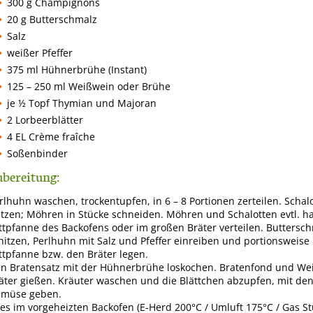
300 g Champignons
20 g Butterschmalz
Salz
weißer Pfeffer
375 ml Hühnerbrühe (Instant)
125 – 250 ml Weißwein oder Brühe
je ½ Topf Thymian und Majoran
2 Lorbeerblätter
4 EL Crème fraîche
Soßenbinder
bereitung:
rlhuhn waschen, trockentupfen, in 6 – 8 Portionen zerteilen. Scha
tzen; Möhren in Stücke schneiden. Möhren und Schalotten evtl. h
ttpfanne des Backofens oder im großen Bräter verteilen. Buttersc
hitzen, Perlhuhn mit Salz und Pfeffer einreiben und portionsweise k
ttpfanne bzw. den Bräter legen.
n Bratensatz mit der Hühnerbrühe loskochen. Bratenfond und Wei
äter gießen. Kräuter waschen und die Blättchen abzupfen, mit den
müse geben.
les im vorgeheizten Backofen (E-Herd 200°C / Umluft 175°C / Gas St