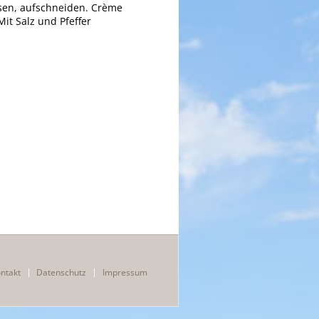
ösen, aufschneiden. Crème
it Salz und Pfeffer
Navigation
ntakt
Datenschutz
Impressum
überspringen