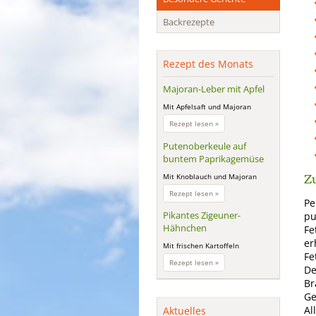
Backrezepte
Rezept des Monats
Majoran-Leber mit Apfel
Mit Apfelsaft und Majoran
Majoran-
Rezept lesen »
Leber
mit
Putenoberkeule auf
Apfel
buntem Paprikagemüse
Zu
Mit Knoblauch und Majoran
Putenoberkeule
Rezept lesen »
Pe
auf
buntem
Pikantes Zigeuner-
pu
Paprikagemüse
Hähnchen
Fe
er
Mit frischen Kartoffeln
Fe
Pikantes
Rezept lesen »
De
Zigeuner-
Hähnchen
Br
Ge
Al
Aktuelles