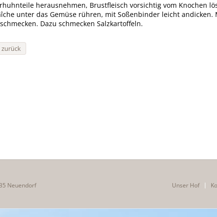
rhuhnteile herausnehmen, Brustfleisch vorsichtig vom Knochen l
aîche unter das Gemüse rühren, mit Soßenbinder leicht andicken. M
schmecken. Dazu schmecken Salzkartoffeln.
« zurück
35 Neuendorf
Unser Hof
Ko